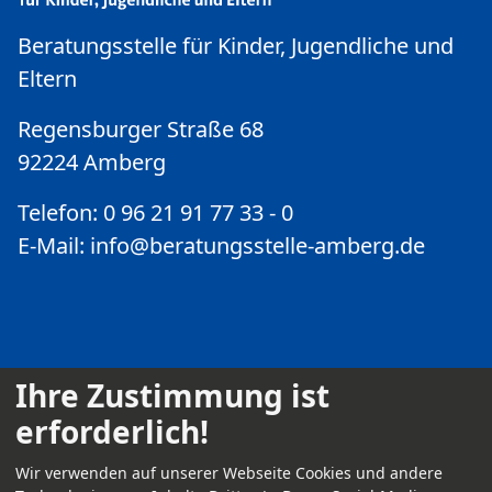
Beratungsstelle für Kinder, Jugendliche und
Eltern
Regensburger Straße 68
92224 Amberg
Telefon: 0 96 21 91 77 33 - 0
E-Mail:
info@beratungsstelle-amberg.de
Ihre Zustimmung ist
erforderlich!
Kontakt
Wir verwenden auf unserer Webseite Cookies und andere
Impressum