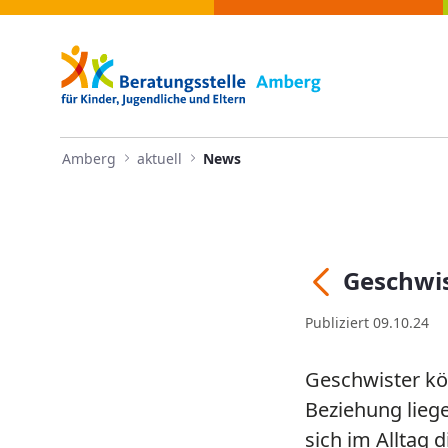
Navigation
Geschwisterstreit - Amberg
Zum Inhalt springen
Amberg
aktuell
News
Geschwis
Zurück
Publiziert 09.10.24
Geschwister kön
Beziehung liege
sich im Alltag d